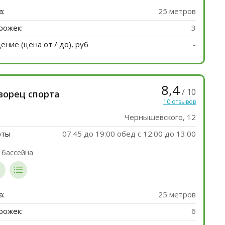
а:
25 метров
рожек:
3
ние (цена от / до), руб
-
8,4
/ 10
ворец спорта
10 отзывов
Чернышевского, 12
оты
07:45 до 19:00 обед c 12:00 до 13:00
 бассейна
а:
25 метров
рожек:
6