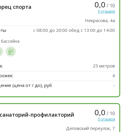
0,0
/ 10
орец спорта
0 отзывов
Некрасова, 4а
оты
с 08:00 до 20:00 обед c 13:00 до 14:00
 бассейна
а:
25 метров
рожек:
4
ние (цена от / до), руб
-
0,0
/ 10
 санаторий-профилакторий
0 отзывов
Деповский переулок, 7