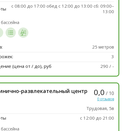
с 08:00 до 17:00 обед c 12:00 до 13:00 сб: 09:00–
оты
13:00
 бассейна
а:
25 метров
рожек:
3
ние (цена от / до), руб
290 / -
0,0
тинично-развлекательный центр
/ 10
0 отзывов
Трудовая, 5в
оты
c 12:00 до 21:00
 бассейна