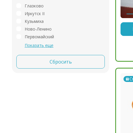
Глазково
Иркутск II
Кузьмиха
Ново-Ленино
Первомайский
Показать еще
Сбросить
С