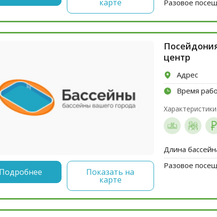
карте
Разовое посеще
Посейдония
центр
Адрес
Время раб
Характеристики
Длина бассейн
Разовое посеще
Подробнее
Показать на
карте