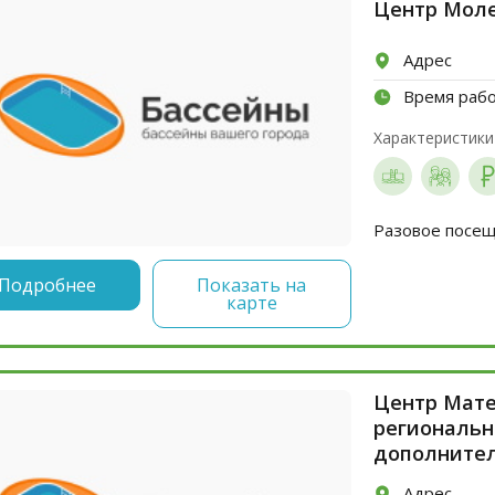
Центр Моле
Адрес
Время раб
Характеристики
Разовое посеще
Подробнее
Показать на
карте
Центр Мате
региональн
дополнител
Адрес