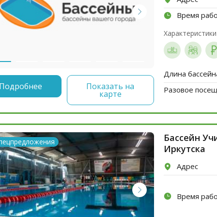
Время раб
Характеристики
Длина бассейн
Подробнее
Показать на
Разовое посеще
карте
Бассейн Уч
пецпредложения
Иркутска
Адрес
Время раб