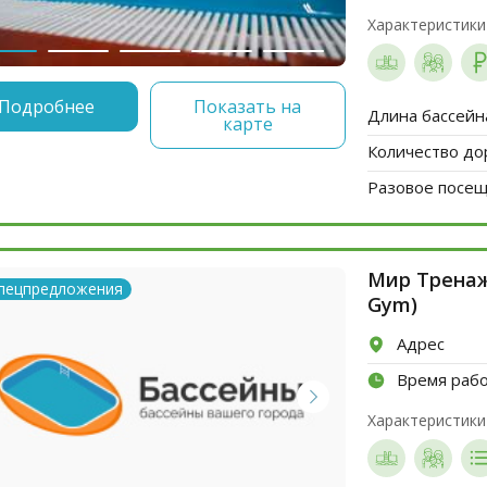
Характеристики
Подробнее
Показать на
Длина бассейн
карте
Количество до
Разовое посеще
Мир Тренаж
пецпредложения
Gym)
Адрес
Время раб
Характеристики